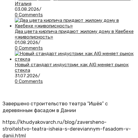
Италия
03.08.2026
/
0 Comments
Два цвета кирпича придают жилому дому в Квебеке
«живописность»
01.08.2026
/
0 Comments
Новый стандарт индустрии: как AIG меняет рынок
стекла
31.07.2026
/
0 Comments
Завершено строительство театра “Ишёя” с
деревянным фасадом в Дании
https://khudyakovarch.ru/blog/zaversheno-
stroitelstvo-teatra-isheia-s-dereviannym-fasadom-v-
danii.html