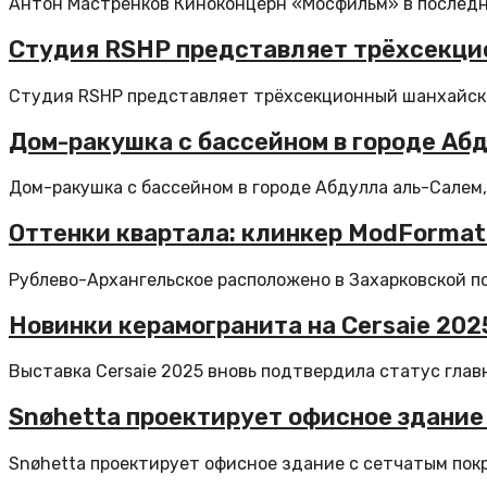
Антон Мастренков Киноконцерн «Мосфильм» в последни
Студия RSHP представляет трёхсекци
Студия RSHP представляет трёхсекционный шанхайски
Дом-ракушка с бассейном в городе Абд
Дом-ракушка с бассейном в городе Абдулла аль-Салем,
Оттенки квартала: клинкер ModFormat
Рублево-Архангельское расположено в Захарковской пой
Новинки керамогранита на Cersaie 202
Выставка Cersaie 2025 вновь подтвердила статус глав
Snøhetta проектирует офисное здание
Snøhetta проектирует офисное здание с сетчатым покр