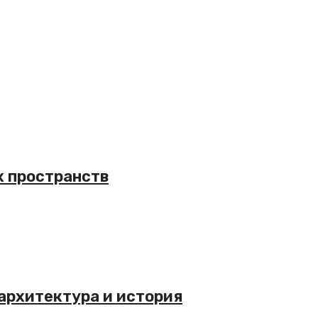
х пространств
архитектура и история