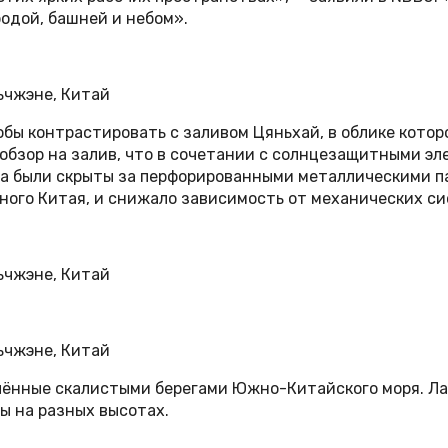
одой, башней и небом».
обы контрастировать с заливом Цяньхай, в облике кото
обзор на залив, что в сочетании с солнцезащитными э
на были скрыты за перфорированными металлическими п
ого Китая, и снижало зависимость от механических си
лённые скалистыми берегами Южно-Китайского моря. Л
ы на разных высотах.