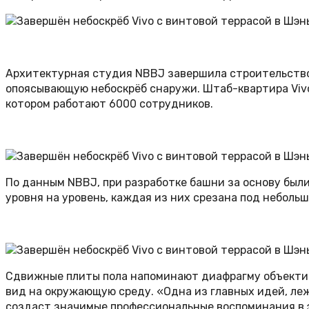
Архитектурная студия NBBJ завершила строительство 
опоясывающую небоскрёб снаружи. Штаб-квартира Vivo
котором работают 6000 сотрудников.
По данным NBBJ, при разработке башни за основу был
уровня на уровень, каждая из них срезана под неболь
Сдвижные плиты пола напоминают диафрагму объектива
вид на окружающую среду. «Одна из главных идей, леж
создаст значимые профессиональные воспоминания в э