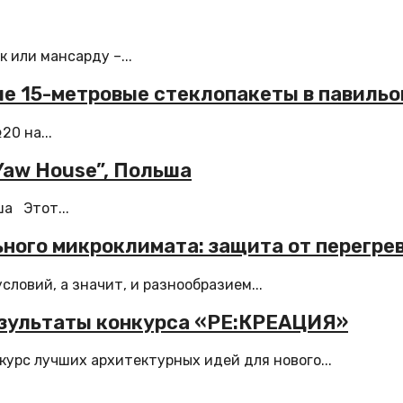
 или мансарду –...
е 15-метровые стеклопакеты в павиль
0 на...
Yaw House”, Польша
ша Этот...
ного микроклимата: защита от перегре
ловий, а значит, и разнообразием...
езультаты конкурса «РЕ:КРЕАЦИЯ»
рс лучших архитектурных идей для нового...