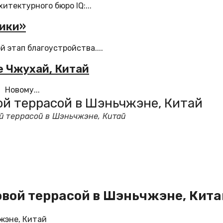
итектурного бюро IQ:...
ники»
 этап благоустройства....
е Чжухай, Китай
 Новому...
ой террасой в Шэньчжэне, Китай
ой террасой в Шэньчжэне, Китай
овой террасой в Шэньчжэне, Кита
жэне, Китай