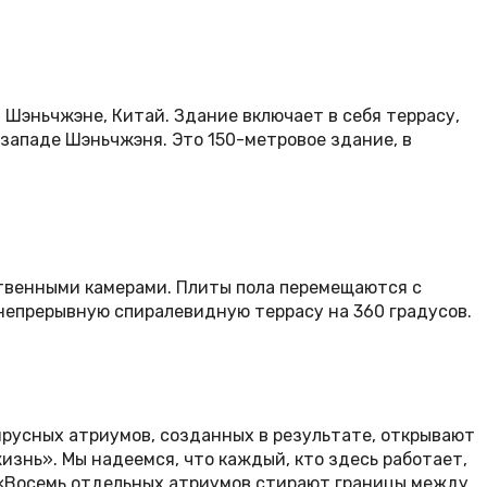
Шэньчжэне, Китай. Здание включает в себя террасу,
западе Шэньчжэня. Это 150-метровое здание, в
ственными камерами. Плиты пола перемещаются с
 непрерывную спиралевидную террасу на 360 градусов.
русных атриумов, созданных в результате, открывают
изнь». Мы надеемся, что каждый, кто здесь работает,
. «Восемь отдельных атриумов стирают границы между