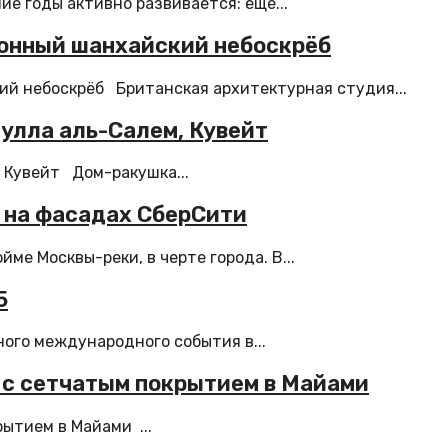
е годы активно развивается: еще...
онный шанхайский небоскрёб
й небоскрёб Британская архитектурная студия...
улла аль-Салем, Кувейт
 Кувейт Дом-ракушка...
 на фасадах СберСити
ме Москвы-реки, в черте города. В...
5
ного международного события в...
 с сетчатым покрытием в Майами
ытием в Майами ...