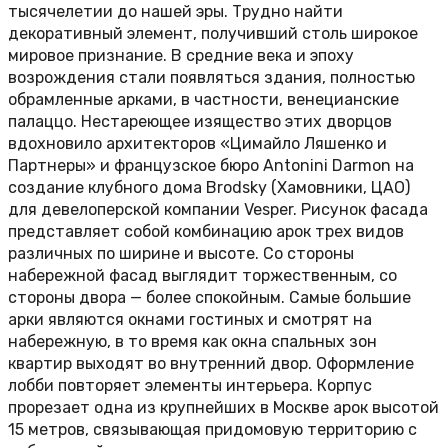
тысячелетии до нашей эры. Трудно найти
декоративный элемент, получивший столь широкое
мировое признание. В средние века и эпоху
возрождения стали появляться здания, полностью
обрамленные арками, в частности, венецианские
палаццо. Нестареющее изящество этих дворцов
вдохновило архитекторов «Цимайло Ляшенко и
Партнеры» и французское бюро Antonini Darmon на
создание клубного дома Brodsky (Хамовники, ЦАО)
для девелоперской компании Vesper. Рисунок фасада
представляет собой комбинацию арок трех видов
различных по ширине и высоте. Со стороны
набережной фасад выглядит торжественным, со
стороны двора — более спокойным. Самые большие
арки являются окнами гостиных и смотрят на
набережную, в то время как окна спальных зон
квартир выходят во внутренний двор. Оформление
лобби повторяет элементы интерьера. Корпус
прорезает одна из крупнейших в Москве арок высотой
15 метров, связывающая придомовую территорию с