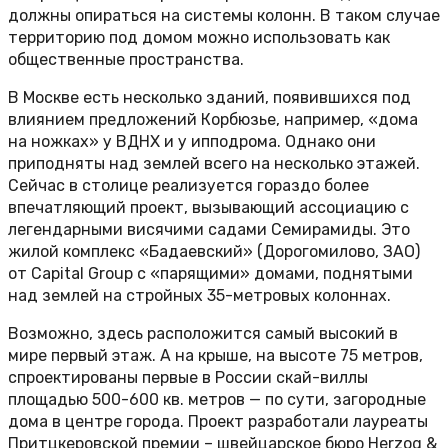
должны опираться на системы колонн. В таком случае
территорию под домом можно использовать как
общественные пространства.
В Москве есть несколько зданий, появившихся под
влиянием предложений Корбюзье, например, «дома
на ножках» у ВДНХ и у ипподрома. Однако они
приподняты над землей всего на несколько этажей.
Сейчас в столице реализуется гораздо более
впечатляющий проект, вызывающий ассоциацию с
легендарными висячими садами Семирамиды. Это
жилой комплекс «Бадаевский» (Дорогомилово, ЗАО)
от Capital Group с «парящими» домами, поднятыми
над землей на стройных 35-метровых колоннах.
Возможно, здесь расположится самый высокий в
мире первый этаж. А на крыше, на высоте 75 метров,
спроектированы первые в России скай-виллы
площадью 500-600 кв. метров — по сути, загородные
дома в центре города. Проект разработали лауреаты
Притцкеровской премии – швейцарское бюро Herzog &