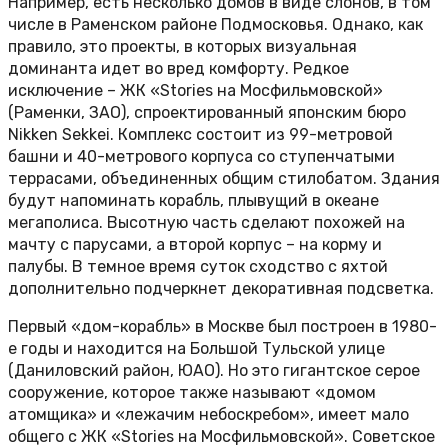
Например, есть несколько домов в виде слонов, в том
числе в Раменском районе Подмосковья. Однако, как
правило, это проекты, в которых визуальная
доминанта идет во вред комфорту. Редкое
исключение – ЖК «Stories на Мосфильмовской»
(Раменки, ЗАО), спроектированный японским бюро
Nikken Sekkei. Комплекс состоит из 99-метровой
башни и 40-метрового корпуса со ступенчатыми
террасами, объединенных общим стилобатом. Здания
будут напоминать корабль, плывущий в океане
мегаполиса. Высотную часть сделают похожей на
мачту с парусами, а второй корпус – на корму и
палубы. В темное время суток сходство с яхтой
дополнительно подчеркнет декоративная подсветка.
Первый «дом-корабль» в Москве был построен в 1980-
е годы и находится на Большой Тульской улице
(Даниловский район, ЮАО). Но это гигантское серое
сооружение, которое также называют «домом
атомщика» и «лежачим небоскребом», имеет мало
общего с ЖК «Stories на Мосфильмовской». Советское