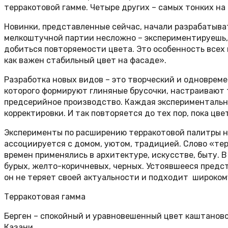
терракотовой гамме. Четыре других – самых тонких на
Новинки, представленные сейчас, начали разрабатыват
мелкоштучной партии несложно – экспериментируешь,
добиться повторяемости цвета. Это особенность всех 
как важен стабильный цвет на фасаде».
Разработка новых видов – это творческий и одноврем
которого формируют глиняные брусочки, настраивают 
предсерийное производство. Каждая экспериментальн
корректировки. И так повторяется до тех пор, пока цв
Эксперименты по расширению терракотовой палитры на
ассоциируется с домом, уютом, традицией. Слово «те
времен применялись в архитектуре, искусстве, быту. 
бурых, желто-коричневых, черных. Устоявшееся предс
он не теряет своей актуальности и подходит широкому
Терракотовая гамма
Берген – спокойный и уравновешенный цвет каштаново
Казани.