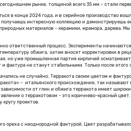
 сегодняшнем рынке, толщиной всего 35 мм – стали пер
ься в конце 2024 года, и в серийное производство вош
 получаешь интересную коллекцию и демонстрируешь ее
природных материалов – керамики, мрамора, дерева. Мы
енно ответственный процесс. Эксперименты начинаются 
температуру обжига, затем вносят корректировки в ре
ая, но уже промышленная партия кирпичей осматривает
ет и фактура не станут стабильными. Только после этог
чались не случайно. Терракота своим цветом и фактуро
рракота» – итальянского происхождения, так называют 
В зависимости от глин и обжига терракота имеет широки
тавление о терракотовом – это коричнево-красный цвет
 кругу проектов.
го ореха с неоднородной фактурой. Цвет разрабатывал