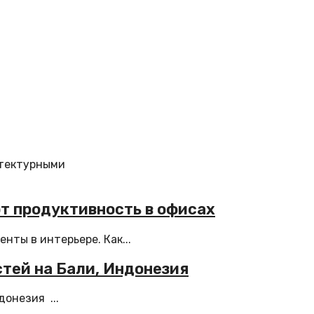
итектурными
т продуктивность в офисах
нты в интерьере. Как...
стей на Бали, Индонезия
донезия ...