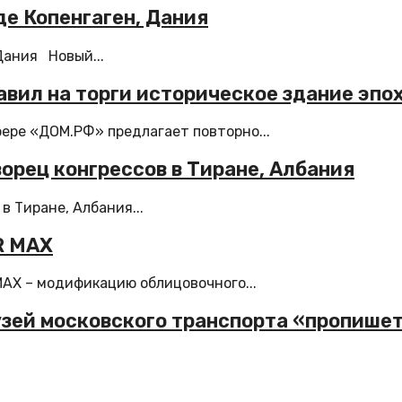
де Копенгаген, Дания
Дания Новый...
вил на торги историческое здание эпо
ере «ДОМ.РФ» предлагает повторно...
орец конгрессов в Тиране, Албания
в Тиране, Албания...
R MAX
AX – модификацию облицовочного...
узей московского транспорта «пропише