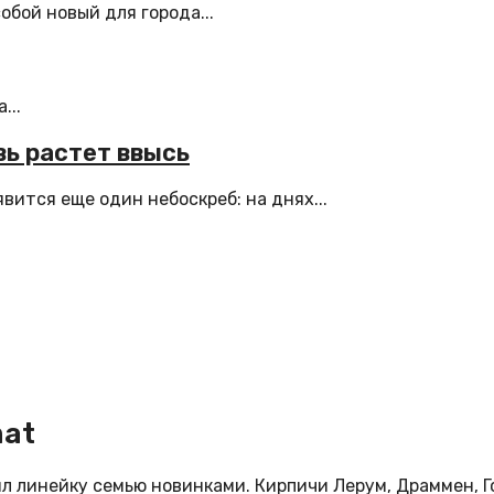
бой новый для города...
...
вь растет ввысь
ится еще один небоскреб: на днях...
mat
л линейку семью новинками. Кирпичи Лерум, Драммен, Г