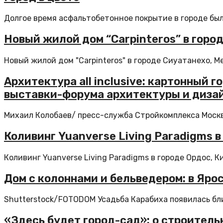
Долгое время асфальтобетонное покрытие в городе было
Новый жилой дом “Carpinteros” в горо
Новый жилой дом "Carpinteros" в городе Сиуатанехо, Ме
Архитектура all inclusive: картонный
выставки-форума архитектуры и диза
Михаил Колобаев/ пресс-служба Стройкомплекса Москвы
Коливинг Yuanverse Living Paradigms в
Коливинг Yuanverse Living Paradigms в городе Ордос, К
Дом с колоннами и бельведером: в Яр
Shutterstock/FOTODOM Усадьба Карабиха появилась бли
«Здесь будет город-сад»: о строитель