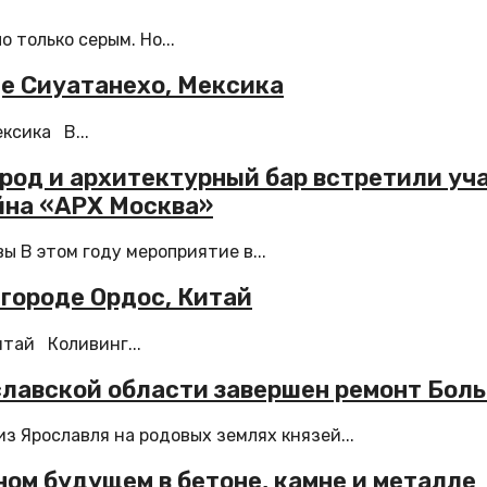
 только серым. Но...
де Сиуатанехо, Мексика
ксика В...
 город и архитектурный бар встретили у
йна «АРХ Москва»
 В этом году мероприятие в...
 городе Ордос, Китай
итай Коливинг...
ославской области завершен ремонт Бол
з Ярославля на родовых землях князей...
ном будущем в бетоне, камне и металле