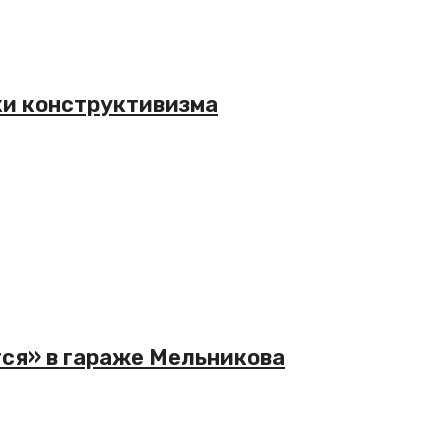
хи конструктивизма
тся» в гараже Мельникова